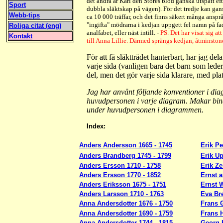
det andra är Karl den Stores blod ganska utspätt eft
Sport
dubbla släktskap på vägen). För det tredje kan 
Webb-tips
ca 10 000 träffar, och det finns säkert många ansprå
"ingifta" mödrarna i kedjan uppgett fel namn på fad
Roliga citat (eng)
analfabet, eller näst intill. -
PS. Det har visat sig at
Kontakt
till Anna Lillie. Därmed sprängs kedjan, åtminstone 
För att få släktträdet hanterbart, har jag d
varje sida (vanligen bara det barn som lede
del, men det gör varje sida klarare, med pla
Jag har använt följande konventioner i dia
huvudpersonen i varje diagram. Makar bin
under huvudpersonen i diagrammen.
Index:
Anders Andersson 1665 - 1745
Erik Pe
Anders Brandberg 1745 - 1799
Erik U
Anders Ersson 1710 - 1758
Erik Ze
Anders Ersson 1770 - 1852
Ernst a
Anders Eriksson 1675 - 1751
Ernst W
Anders Larsson 1710 - 1763
Eva Br
Anna Andersdotter 1676 - 1750
Frans 
Anna Andersdotter 1690 - 1759
Frans 
Anna Andersdotter 1744 - 1815
Georg 