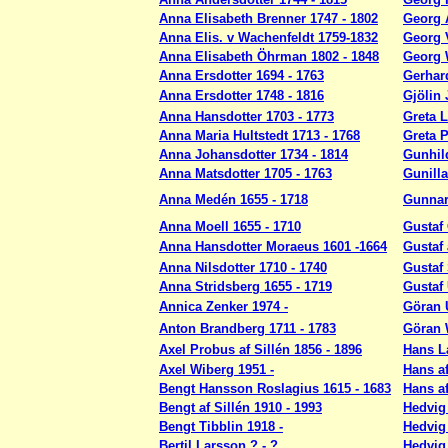
Anna Elisabeth Brenner 1747 - 1802
Georg A
Anna Elis. v Wachenfeldt 1759-1832
Georg V
Anna Elisabeth Öhrman 1802 - 1848
Georg 
Anna Ersdotter 1694 - 1763
Gerhar
Anna Ersdotter 1748 - 1816
Gjölin 
Anna Hansdotter 1703 - 1773
Greta L
Anna Maria Hultstedt 1713 - 1768
Greta P
Anna Johansdotter 1734 - 1814
Gunhild
Anna Matsdotter 1705 - 1763
Gunilla
Anna Medén 1655 - 1718
Gunnar 
Anna Moell 1655 - 1710
Gustaf 
Anna Hansdotter Moraeus 1601 -1664
Gustaf 
Anna Nilsdotter 1710 - 1740
Gustaf 
Anna Stridsberg 1655 - 1719
Gustaf
Annica Zenker 1974 -
Göran 
Anton Brandberg 1711 - 1783
Göran 
Axel Probus af Sillén 1856 - 1896
Hans La
Axel Wiberg 1951 -
Hans af
Bengt Hansson Roslagius 1615 - 1683
Hans af
Bengt af Sillén 1910 - 1993
Hedvig
Bengt Tibblin 1918 -
Hedvig 
Bertil Larsson ? - ?
Hedvig