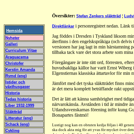
Översikter:
Stefan Zenkers släktträd
¦
Ludvi
i personregistret nedan.
Länk ti
Direktlänkar
Hemsida
Jag föddes i Dresden i Tyskland liksom min 
Nyheter
återfinns i den engelskspråkiga (och delvis
Galleri
versionen har jag lagt in min härstamning p
Curriculum Vitae
tillbaka tack vare det stora arbete som mina
Araguacema
Föregångare är inte rätt ord, förresten, eft
Christofer
huvudsakliga källor har varit Ernst Wiberg 
Kerstin Amanda
Elgenstiernas klassiska ättartavlor för min m
Rymd (eng)
Istider och
Jämfört med det tyska släktträdet finns min
växthusgaser
är det mera komplett beträffande rakt upps
Historia
Det är lätt att känna samhörighet med tidig
Tedas historia
närvarokänsla. Avstånden i tid är mindre ä
Liber 1932-1999
Utlandssvenskarnas förening inför kung Gus
Släktträd
Bonapartes fästmö!
Litteratur (eng)
Schack (eng)
Lustigt nog kan en obruten kedja följas i 40 generat
ska dock akta mig för att yvas för mycket över detta
Cykling