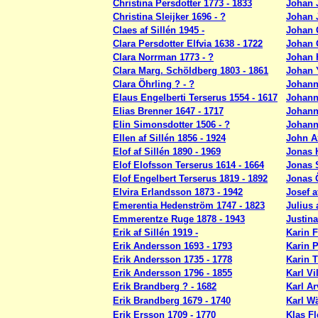
Christina Persdotter 1773 - 1833
Johan 
Christina Sleijker 1696 - ?
Johan 
Claes af Sillén 1945 -
Johan G
Clara Persdotter Elfvia 1638 - 1722
Johan O
Clara Norrman 1773 - ?
Johan 
Clara Marg. Schöldberg 1803 - 1861
Johan Y
Clara Öhrling ? - ?
Johann
Elaus Engelberti Terserus 1554 - 1617
Johann
Elias Brenner 1647 - 1717
Johann
Elin Simonsdotter 1506 - ?
Johann
Ellen af Sillén 1856 - 1924
John A
Elof af Sillén 1890 - 1969
Jonas H
Elof Elofsson Terserus 1614 - 1664
Jonas 
Elof Engelbert Terserus 1819 - 1892
Jonas 
Elvira Erlandsson 1873 - 1942
Josef a
Emerentia Hedenström 1747 - 1823
Julius 
Emmerentze Ruge 1878 - 1943
Justina
Erik af Sillén 1919 -
Karin F
Erik Andersson 1693 - 1793
Karin P
Erik Andersson 1735 - 1778
Karin T
Erik Andersson 1796 - 1855
Karl Vi
Erik Brandberg ? - 1682
Karl Ar
Erik Brandberg 1679 - 1740
Karl W
Erik Ersson 1709 - 1770
Klas Fl