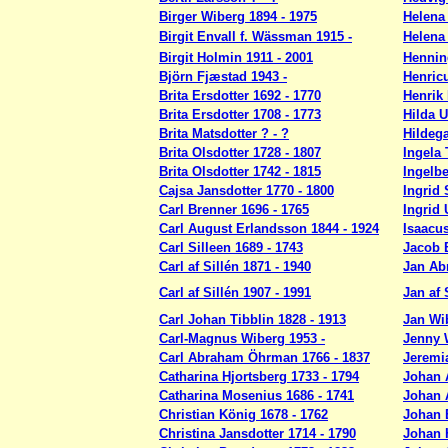
Birger Wiberg 1894 - 1975
Helena 
Birgit Envall f. Wässman 1915 -
Helena 
Birgit Holmin 1911 - 2001
Henning
Björn Fjæstad 1943 -
Henric
Brita Ersdotter 1692 - 1770
Henrik 
Brita Ersdotter 1708 - 1773
Hilda 
Brita Matsdotter ? - ?
Hildega
Brita Olsdotter 1728 - 1807
Ingela 
Brita Olsdotter 1742 - 1815
Ingelbe
Cajsa Jansdotter 1770 - 1800
Ingrid 
Carl Brenner 1696 - 1765
Ingrid 
Carl August Erlandsson 1844 - 1924
Isaacus
Carl Silleen 1689 - 1743
Jacob B
Carl af Sillén 1871 - 1940
Jan Ab
Carl af Sillén 1907 - 1991
Jan af 
Carl Johan Tibblin 1828 - 1913
Jan Wi
Carl-Magnus Wiberg 1953 -
Jenny W
Carl Abraham Öhrman 1766 - 1837
Jeremi
Catharina Hjortsberg 1733 - 1794
Johan 
Catharina Mosenius 1686 - 1741
Johan A
Christian König 1678 - 1762
Johan 
Christina Jansdotter 1714 - 1790
Johan 