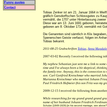
Funny quotes
Contact
Tobias Zenker ist am 21. Januar 1664 in Weif
gräflich Gersdorffschen Schlossgutes zu Kaupp
vermählt, die 1707 unter Hinterlassung zweie
Diese war am 13. Juni 1691 geboren, heirate
geboren am 8. Oktober 1714, vermählt mit Got
Die Genannten sind sämtlich in Klix begraben
Spenerschen Geiste verfasst, folgen im Anha
Tobias bekannt.
2011-08-25 Grabschriften
Tobias
,
Anna Magdal
2007-03-02 Recently I received the following in
My nephew Sebastian just sent me a link to some 
time and I've always been a bit skeptical, thinkin
the family tree. Anyway, this is the connection
son: Carl Gottfried Kretschmar who married Joh
Marianna Kretschmar who married Johann Friedri
Paul Friedrich Hofmeier (his son Fritz was my g
2009-12-15 I received the following from anothe
While researching for my grand grand grand gran
name of her husband Johann Friedrich Ferdinand H
Schulze (1849-1929) [in his second marriage, see above?