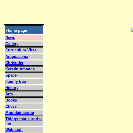
Home page
News
Gallery
Curriculum Vitae
Araguacema
Christofer
Kerstin Amanda
Space
Family tree
History
Arts
Books
Chess
Mountaineering
Things that surprise
me
Web stuff