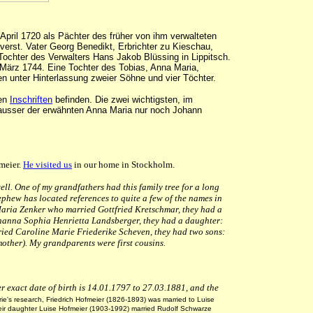
 April 1720 als Pächter des früher von ihm verwalteten
verst. Vater Georg Benedikt, Erbrichter zu Kieschau,
Tochter des Verwalters Hans Jakob Blüssing in Lippitsch.
 März 1744
. Eine Tochter des Tobias, Anna Maria,
ben
unter Hinterlassung zweier Söhne und vier Töchter.
ren
Inschriften
befinden. Die zwei wichtigsten, im
 ausser der erwähnten Anna Maria nur noch Johann
meier.
He visited us
in our home in Stockholm.
ll. One of my grandfathers had this family tree for a long
nephew has located references to quite a few of the names in
Maria Zenker who married Gottfried Kretschmar, they had a
hanna Sophia Henrietta Landsberger, they had a daughter:
ed Caroline Marie Friederike Scheven, they had two sons:
other). My grandparents were first cousins.
exact date of birth is 14.01.1797 to 27.03.1881, and the
ie's research, Friedrich Hofmeier (1826-1893) was married to Luise
eir daughter Luise Hofmeier (1903-1992) married Rudolf Schwarze