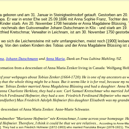
fa geboren und am 31. Januar in Steinigtwolmsdorf getauft. Gestorben am
20.
a. Er war in erster Ehe seit 25.09.1696 mit Anna Sophie Franz, Tochter des 
r Kinder starb. Am 20. November 1708 heiratete er Anna Magdalene Blüssing, 
te nochmals den Gutsverwalter Johann Dutschmann in Klix - und starb am 19.
tfried Kretschmar, Verwalter in Leichnam, ist am 30. November 1750 gestor
, wo sich die Leichensteine mit sehr umfangreichen, meist noch [1900] lesba
ng. Von den sieben Kindern des Tobias und der Anna Magdalene Blüssing ist
ena
,
Johann Dutschmann
und
Anna Maria
, Dank an Frau Lubina Mahling /SZ.
formation from a descendant of Anna Maria Zenker living in Canada: Wolfgang Hof
of your webpages about Tobias Zenker (1664-1720). He is one of my ancestors as we
g that the whole thing might be a hoax. But it seems like it is for real, because my 
 to me: Tobias Zenker married Anna Magdalena Blüssing and had a daughter: Anna 
anna Charlotte Herklotz, they had a son: Carl Samuel Kretschmar who married Jo
ch Ferdinand Hofmeier, they had a son: Friedrich Ferdinand Hofmeier who marri
randfather) Max Friedrich Adolph Hofmeier (his daughter Elisabeth was my grandm
r descendant of Anna Maria Zenker: Anne-Marie Schwarze.
dmother "Marianne Hofmeier" née Kretzschmar, I came across your homepage. Her 
ofmeier. Therefore, I think it could be that we are relatives...
According to Anne-Mar
]. They had a son Friedrich Hofmeier (1872-1963) who married Franziska Breyer (1878-1921). Th