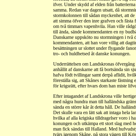
ifver. Under skydd af elden från batterierna
samma. Redan var dagen utsatt, då stormning
stormkolonnen till sådan myckenhet, att de
att simma öfver den inre grafven och fäst
om två timmars vapenhvila. Han ville rådgö
till ända, sände kommendanten en ny budbärare
Danskarne uppsköto nu stormningen i två d
kommendanten, att han vore villig att dagt
besättningen ur slottet under flygande fano
tro- och huldhetsed åt danske konungen.
Underrättelsen om Landskronas öfvergång vä
anhållit af danskarne att få bortsända sin s
hafva födt tvillingar samt derpå aflidit, hv
föreställa sig, att Skånes starkaste fästning
för krigsrätt, efter hvars dom han miste li
Efter intagandet af Landskrona ville hertig
med några hundra man till halländska gräns
sända en större kår åt detta håll. De hallän
Det skulle vara en lätt sak att intaga hela 
hvilka af alla krigiska tilldragelser voro i
konungen och utkämpa ett stort slag med h
man fick sändas till Halland. Med hufvuds
tvärs igenom Skåne, på stora vägen till Kri