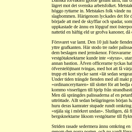
Danska förvakten gjorde genast larm, när 
lägret mot det svenska arbetsfolket. Metsta
höggo ryttarne in. Metstakes folk vände nu g
slagbommen. Härigenom lyckades det för dan
började att med de skyfflar och spadar, som
uppkastade de ännu en löpgraf mot österport 
nattetid en häftig eld ur grofva kanoner, då
Försvaret var lamt. Den 10 juli hade fiende
yttre grafkanten. Här stodo tre rader paliss
dem beslagen med jernskenor. Försvararne 
vestgötaknektarne kunde inte »styras», utan s
annan bastion. Äfven officerarne tyckas ha
öfverstelöjtnant tvingas, med hot att få vär
trupp ett kort stycke samt »lät sedan serge
Under tiden trängde fienden med all makt p
»ordinanceryttaren» till slottet för att bed
kommo visserligen till hjelp från strandba
Men då sprängdes palissaderna af en petar
uttröttade. Allt sedan belägringens början 
huru deras kamrater stupade rundt omkring 
»stjäla sig i mörkret undan». Slutligen, då 
bergsknektarne liksom vestgötarne till flykt
Striden rasade sedermera ännu omkring en 
genom den norra porten, och nu vardt försv