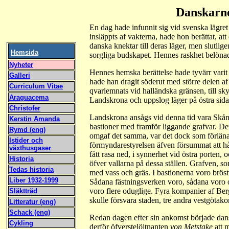
Danskarne
En dag hade infunnit sig vid svenska lägre
insläppts af vakterna, hade hon berättat, at
danska knektar till deras läger, men slutlig
Hemsida
sorgliga budskapet. Hennes raskhet belönad
Nyheter
Hennes hemska berättelse hade tyvärr varit 
Galleri
hade han dragit söderut med större delen af
Curriculum Vitae
qvarlemnats vid halländska gränsen, till sk
Araguacema
Landskrona och uppslog läger på östra sida
Christofer
Landskrona ansågs vid denna tid vara Skånes
Kerstin Amanda
bastioner med framför liggande grafvar. Det
Rymd (eng)
omgaf det samma, var det dock som förläna
Istider och
förmyndarestyrelsen äfven försummat att hål
växthusgaser
fått rasa ned, i synnerhet vid östra porten, 
Historia
öfver vallarna på dessa ställen. Grafven, som
Tedas historia
med vass och gräs. I bastionerna voro brös
Liber 1932-1999
Sådana fästningsverken voro, sådana voro 
voro flere oduglige. Fyra kompanier af Be
Släktträd
skulle försvara staden, tre andra vestgöta
Litteratur (eng)
Schack (eng)
Redan dagen efter sin ankomst började da
Cykling
derför öfverstelöjtnanten
von Metstake
att m