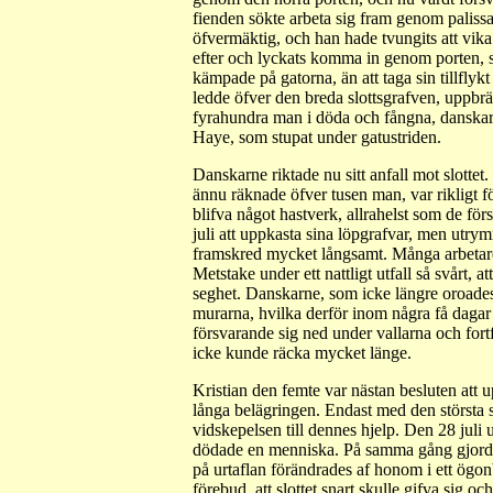
fienden sökte arbeta sig fram genom palissa
öfvermäktig, och han hade tvungits att vika
efter och lyckats komma in genom porten, sa
kämpade på gatorna, än att taga sin tillflykt 
ledde öfver den breda slottsgrafven, uppbr
fyrahundra man i döda och fångna, danskar
Haye, som stupat under gatustriden.
Danskarne riktade nu sitt anfall mot slotte
ännu räknade öfver tusen man, var rikligt 
blifva något hastverk, allrahelst som de fö
juli att uppkasta sina löpgrafvar, men utry
framskred mycket långsamt. Många arbetare b
Metstake under ett nattligt utfall så svårt, 
seghet. Danskarne, som icke längre oroades 
murarna, hvilka derför inom några få dagar 
försvarande sig ned under vallarna och fort
icke kunde räcka mycket länge.
Kristian den femte var nästan besluten att u
långa belägringen. Endast med den största 
vidskepelsen till dennes hjelp. Den 28 juli
dödade en menniska. På samma gång gjorde si
på urtaflan förändrades af honom i ett ögonb
förebud, att slottet snart skulle gifva sig o